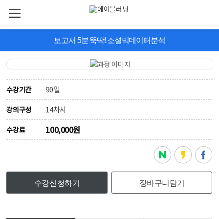
보고서 5분 뚝딱! 소셜빅데이터분석
90일
수강기간
14차시
강의구성
100,000원
수강료
수강신청하기
장바구니담기