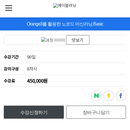
Orange3를 활용한 노코드 머신러닝 Basic
맛보기
90일
수강기간
8차시
강의구성
450,000원
수강료
수강신청하기
장바구니담기